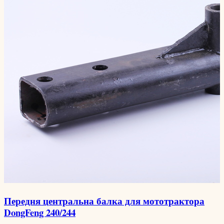
Передня центральна балка для мототрактора
DongFeng 240/244