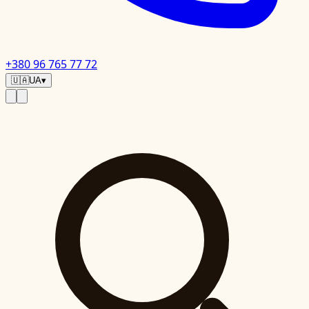
+380 96 765 77 72
🇺🇦
UA
▾