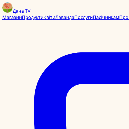
Дача TV
Магазин
Продукти
Квіти
Лаванда
Послуги
Пасічникам
Про