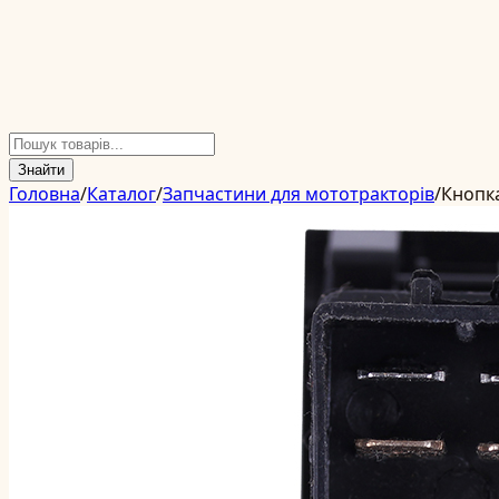
Знайти
Головна
/
Каталог
/
Запчастини для мототракторів
/
Кнопк