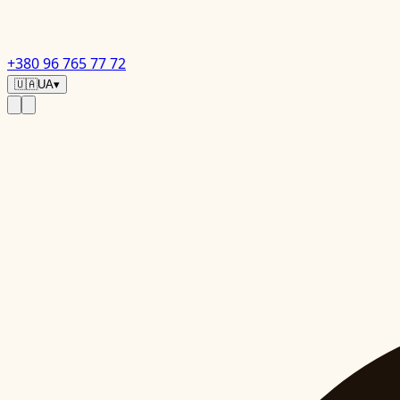
+380 96 765 77 72
🇺🇦
UA
▾