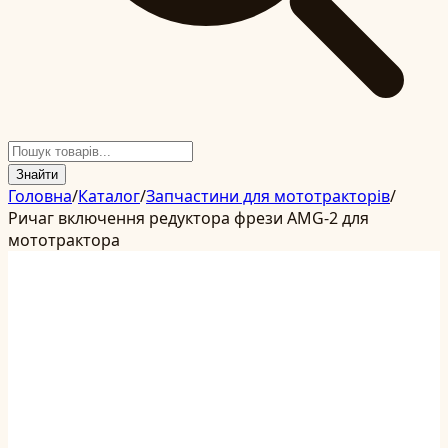
Знайти
Головна
/
Каталог
/
Запчастини для мототракторів
/
Ричаг включення редуктора фрези AMG-2 для
мототрактора