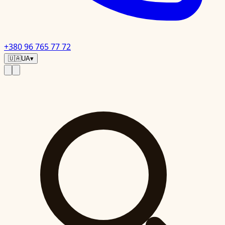
+380 96 765 77 72
🇺🇦
UA
▾