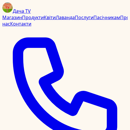
Дача TV
Магазин
Продукти
Квіти
Лаванда
Послуги
Пасічникам
Про
нас
Контакти