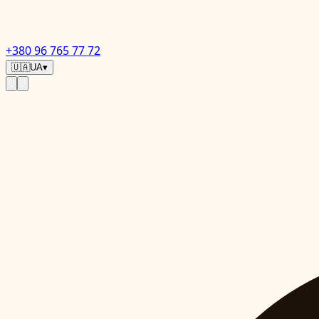
+380 96 765 77 72
🇺🇦
UA
▾