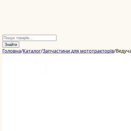
Знайти
Головна
/
Каталог
/
Запчастини для мототракторів
/
Ведуча