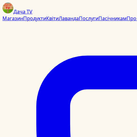
Дача TV
Магазин
Продукти
Квіти
Лаванда
Послуги
Пасічникам
Про