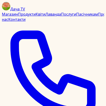
Дача TV
Магазин
Продукти
Квіти
Лаванда
Послуги
Пасічникам
Про
нас
Контакти