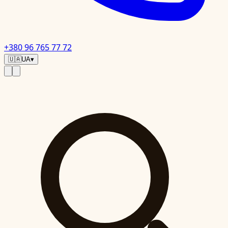
+380 96 765 77 72
🇺🇦
UA
▾