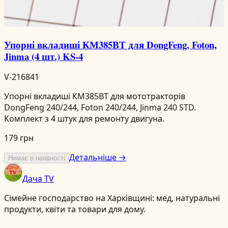
Упорні вкладиші КМ385ВТ для DongFeng, Foton,
Jinma (4 шт.) KS-4
V-216841
Упорні вкладиші КМ385ВТ для мототракторів
DongFeng 240/244, Foton 240/244, Jinma 240 STD.
Комплект з 4 штук для ремонту двигуна.
179 грн
Детальніше →
Немає в наявності
Дача TV
Сімейне господарство на Харківщині: мед, натуральні
продукти, квіти та товари для дому.