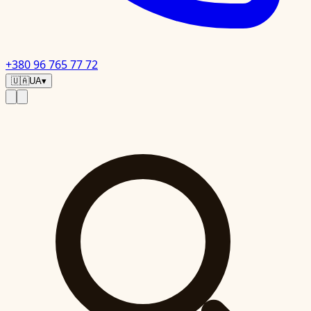
+380 96 765 77 72
🇺🇦
UA
▾