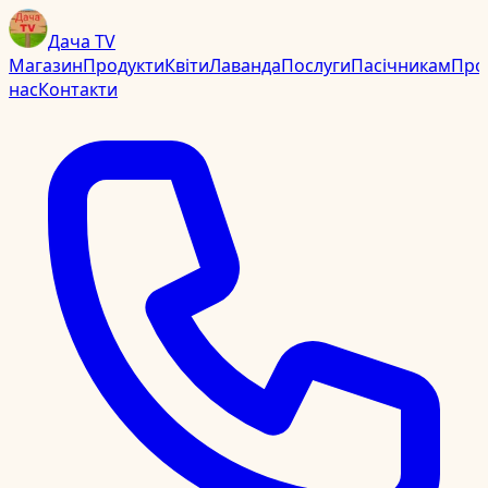
Дача TV
Магазин
Продукти
Квіти
Лаванда
Послуги
Пасічникам
Про
нас
Контакти