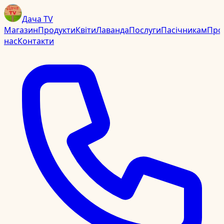
Дача TV
Магазин
Продукти
Квіти
Лаванда
Послуги
Пасічникам
Про
нас
Контакти