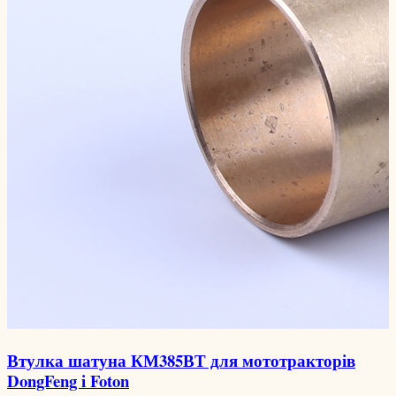
Втулка шатуна КМ385ВТ для мототракторів
DongFeng і Foton