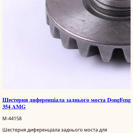
Шестерня диференціала заднього моста DongFeng
354 AMG
M-44158
Шестерня диференціала заднього моста для