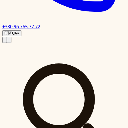
+380 96 765 77 72
🇺🇦
UA
▾