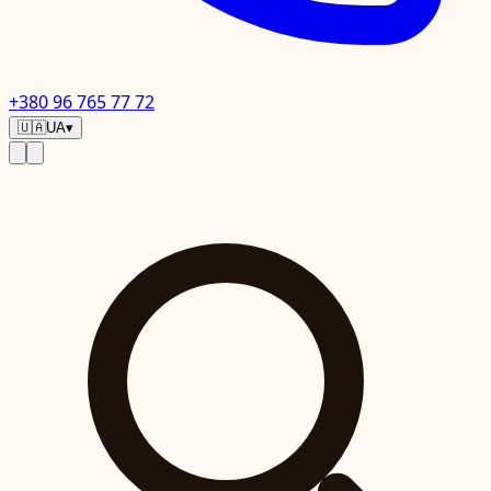
+380 96 765 77 72
🇺🇦
UA
▾