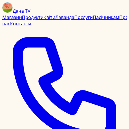
Дача TV
Магазин
Продукти
Квіти
Лаванда
Послуги
Пасічникам
Про
нас
Контакти