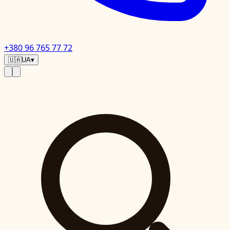
+380 96 765 77 72
🇺🇦
UA
▾