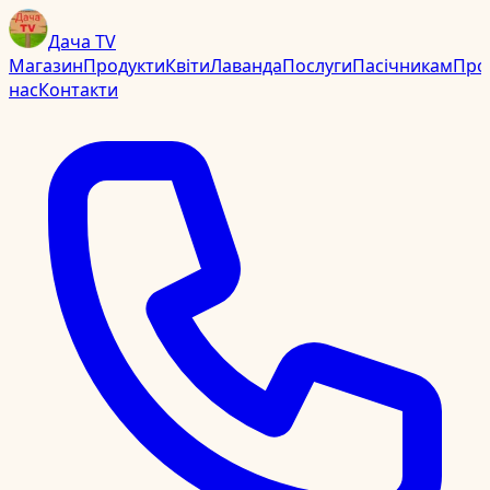
Дача TV
Магазин
Продукти
Квіти
Лаванда
Послуги
Пасічникам
Про
нас
Контакти