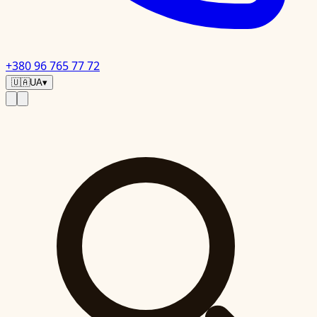
+380 96 765 77 72
🇺🇦
UA
▾