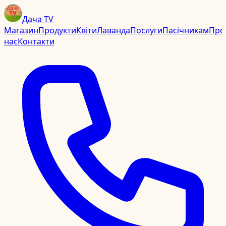
Дача TV
Магазин
Продукти
Квіти
Лаванда
Послуги
Пасічникам
Про
нас
Контакти