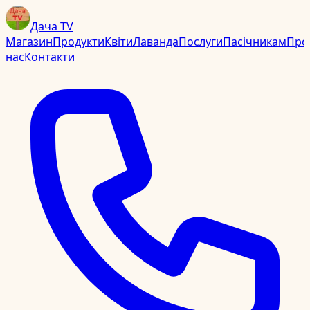
Дача TV
Магазин
Продукти
Квіти
Лаванда
Послуги
Пасічникам
Про
нас
Контакти