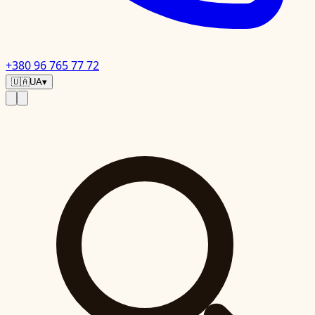
+380 96 765 77 72
🇺🇦
UA
▾