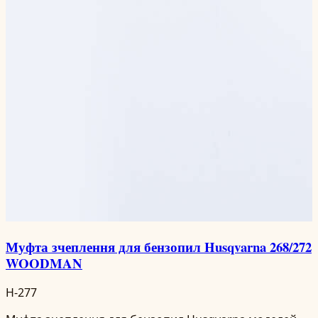
Муфта зчеплення для бензопил Husqvarna 268/272
WOODMAN
H-277