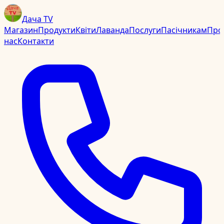
Дача TV
Магазин
Продукти
Квіти
Лаванда
Послуги
Пасічникам
Про
нас
Контакти