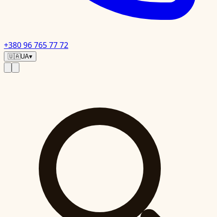
+380 96 765 77 72
🇺🇦
UA
▾