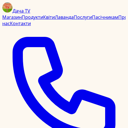
Дача TV
Магазин
Продукти
Квіти
Лаванда
Послуги
Пасічникам
Про
нас
Контакти