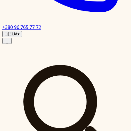
+380 96 765 77 72
🇺🇦
UA
▾