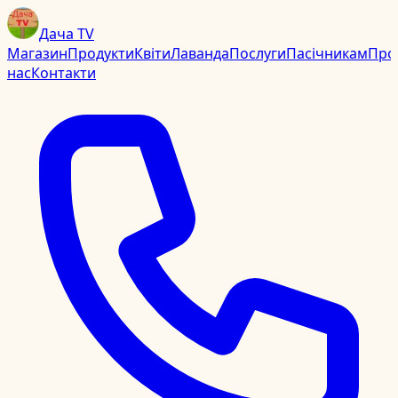
Дача TV
Магазин
Продукти
Квіти
Лаванда
Послуги
Пасічникам
Про
нас
Контакти