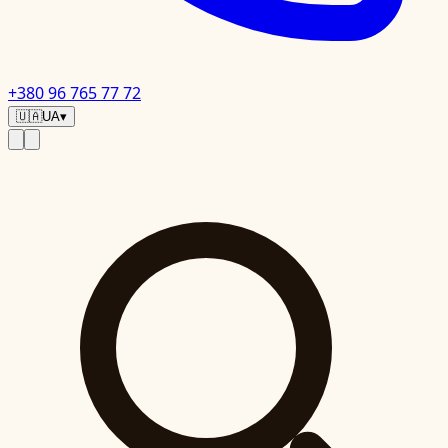
+380 96 765 77 72
🇺🇦
UA
▾