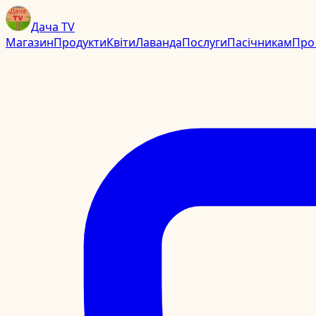
Дача TV
Магазин
Продукти
Квіти
Лаванда
Послуги
Пасічникам
Про