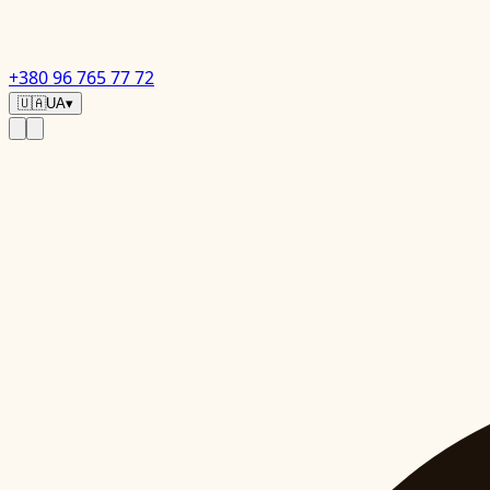
+380 96 765 77 72
🇺🇦
UA
▾