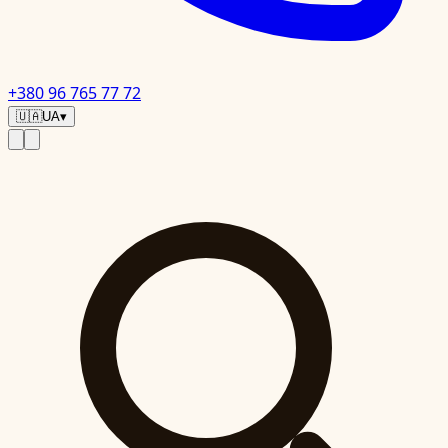
+380 96 765 77 72
🇺🇦
UA
▾