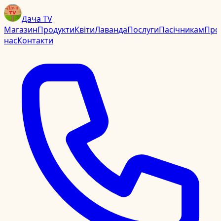
Дача TV
Магазин
Продукти
Квіти
Лаванда
Послуги
Пасічникам
Про
нас
Контакти