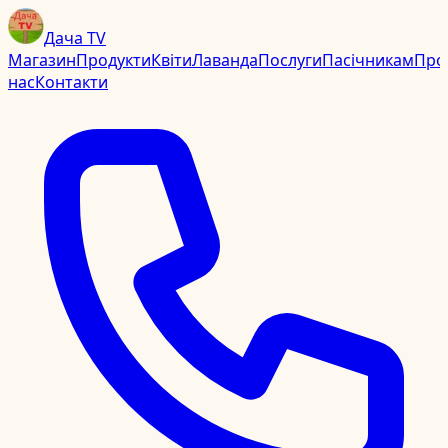
Дача TV
Магазин
Продукти
Квіти
Лаванда
Послуги
Пасічникам
Про
нас
Контакти