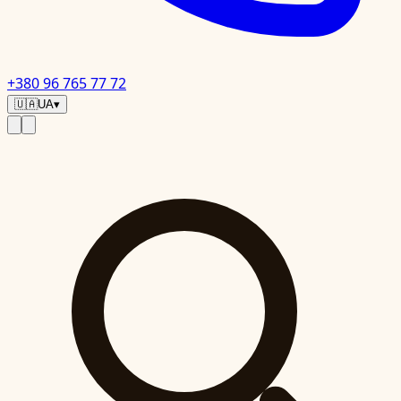
+380 96 765 77 72
🇺🇦
UA
▾