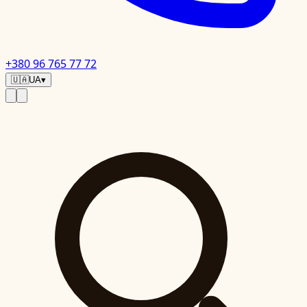
+380 96 765 77 72
🇺🇦
UA
▾