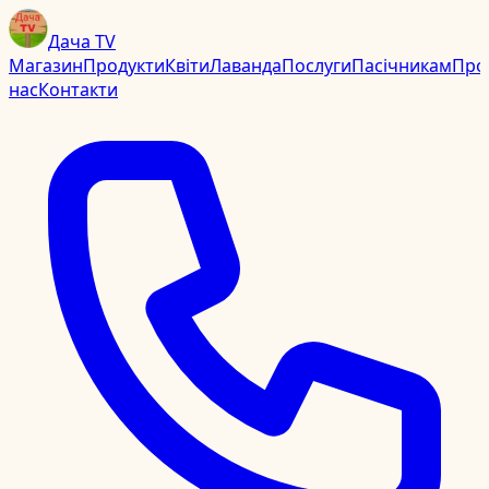
Дача TV
Магазин
Продукти
Квіти
Лаванда
Послуги
Пасічникам
Про
нас
Контакти