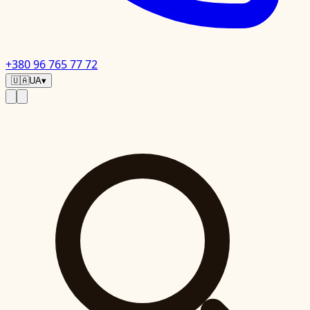
+380 96 765 77 72
🇺🇦
UA
▾