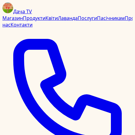
Дача TV
Магазин
Продукти
Квіти
Лаванда
Послуги
Пасічникам
Про
нас
Контакти