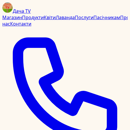
Дача TV
Магазин
Продукти
Квіти
Лаванда
Послуги
Пасічникам
Про
нас
Контакти