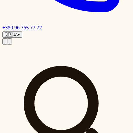
+380 96 765 77 72
🇺🇦
UA
▾