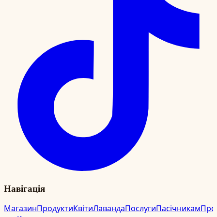
Навігація
Магазин
Продукти
Квіти
Лаванда
Послуги
Пасічникам
Про