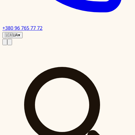
+380 96 765 77 72
🇺🇦
UA
▾