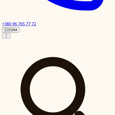
+380 96 765 77 72
🇺🇦
UA
▾