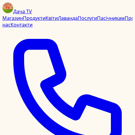
Дача TV
Магазин
Продукти
Квіти
Лаванда
Послуги
Пасічникам
Про
нас
Контакти