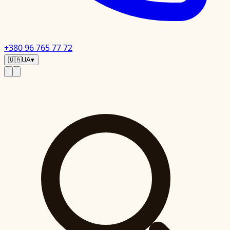
+380 96 765 77 72
🇺🇦
UA
▾