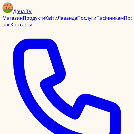
Дача TV
Магазин
Продукти
Квіти
Лаванда
Послуги
Пасічникам
Про
нас
Контакти