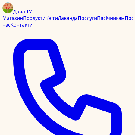
Дача TV
Магазин
Продукти
Квіти
Лаванда
Послуги
Пасічникам
Про
нас
Контакти