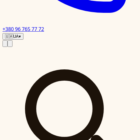
+380 96 765 77 72
🇺🇦
UA
▾