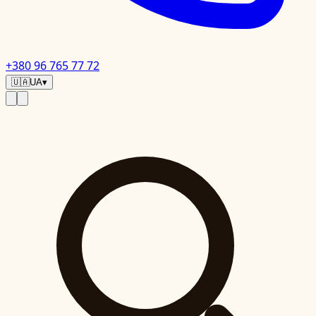
+380 96 765 77 72
🇺🇦
UA
▾