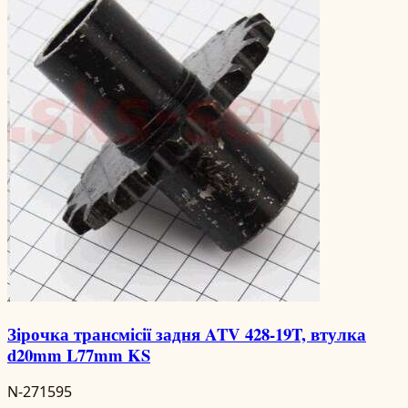
Зірочка трансмісії задня ATV 428-19T, втулка
d20mm L77mm KS
N-271595