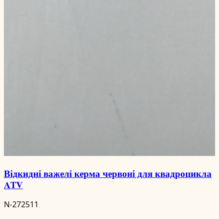
Відкидні важелі керма червоні для квадроцикла
ATV
N-272511