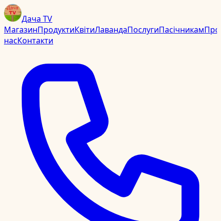
Дача TV
Магазин
Продукти
Квіти
Лаванда
Послуги
Пасічникам
Про
нас
Контакти