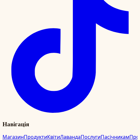
Навігація
Магазин
Продукти
Квіти
Лаванда
Послуги
Пасічникам
Про