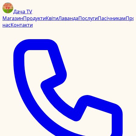
Дача TV
Магазин
Продукти
Квіти
Лаванда
Послуги
Пасічникам
Про
нас
Контакти