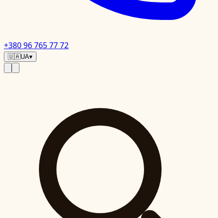
+380 96 765 77 72
🇺🇦
UA
▾