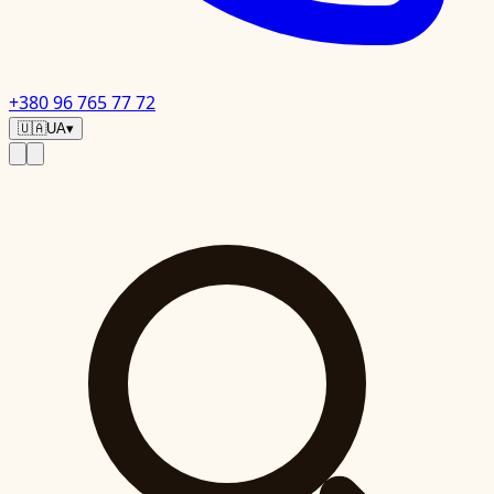
+380 96 765 77 72
🇺🇦
UA
▾