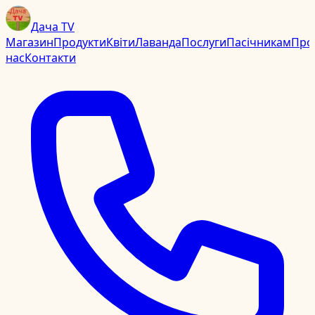
Дача TV
Магазин
Продукти
Квіти
Лаванда
Послуги
Пасічникам
Про
нас
Контакти