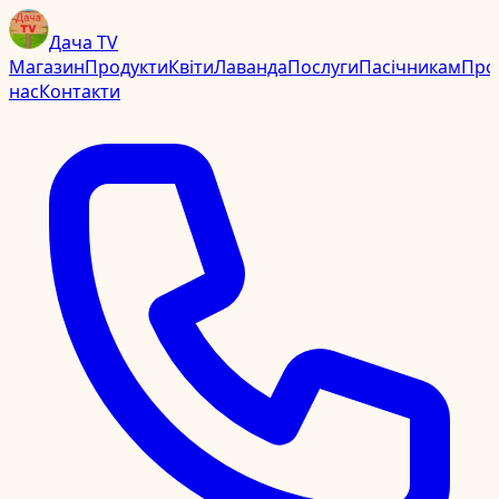
Дача TV
Магазин
Продукти
Квіти
Лаванда
Послуги
Пасічникам
Про
нас
Контакти