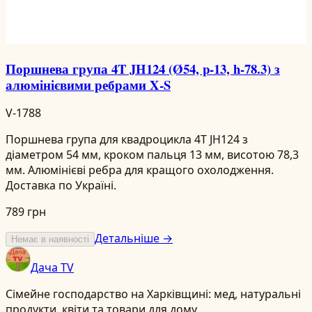
Поршнева група 4T JH124 (Ø54, p-13, h-78.3) з
алюмінієвими ребрами X‑S
V-1788
Поршнева група для квадроцикла 4T JH124 з
діаметром 54 мм, кроком пальця 13 мм, висотою 78,3
мм. Алюмінієві ребра для кращого охолодження.
Доставка по Україні.
789 грн
Детальніше →
Немає в наявності
Дача TV
Сімейне господарство на Харківщині: мед, натуральні
продукти, квіти та товари для дому.