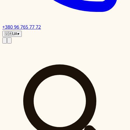
+380 96 765 77 72
🇺🇦
UA
▾