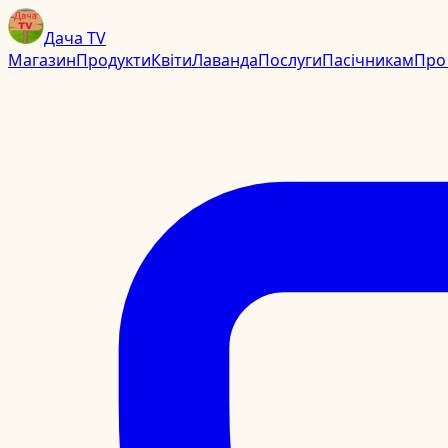
Дача TV
Магазин
Продукти
Квіти
Лаванда
Послуги
Пасічникам
Про