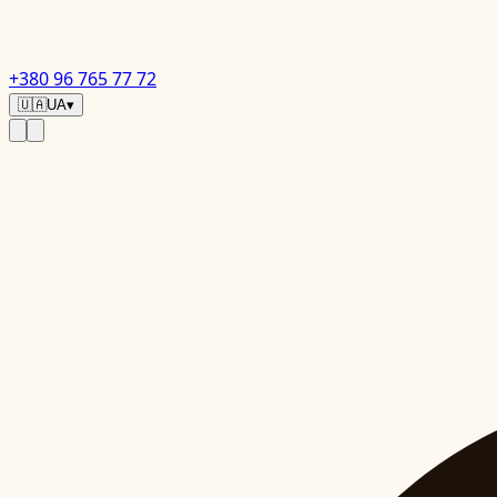
+380 96 765 77 72
🇺🇦
UA
▾