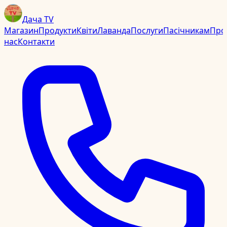
Дача TV
Магазин
Продукти
Квіти
Лаванда
Послуги
Пасічникам
Про
нас
Контакти