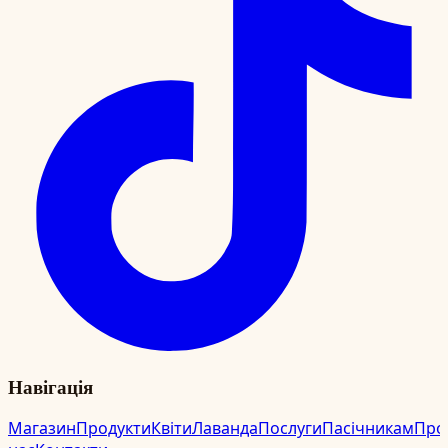
Навігація
Магазин
Продукти
Квіти
Лаванда
Послуги
Пасічникам
Про