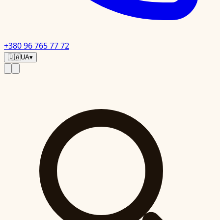
+380 96 765 77 72
🇺🇦
UA
▾