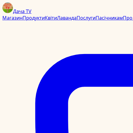
Дача TV
Магазин
Продукти
Квіти
Лаванда
Послуги
Пасічникам
Про