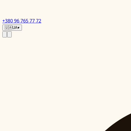
+380 96 765 77 72
🇺🇦
UA
▾