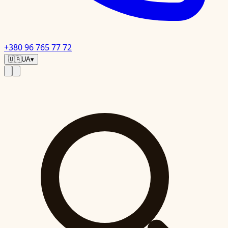
+380 96 765 77 72
🇺🇦
UA
▾