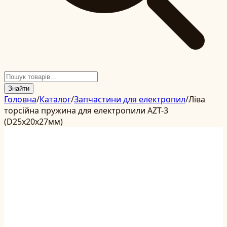
Знайти
Головна
/
Каталог
/
Запчастини для електропил
/
Ліва
торсійна пружина для електропили AZT-3
(D25x20x27мм)