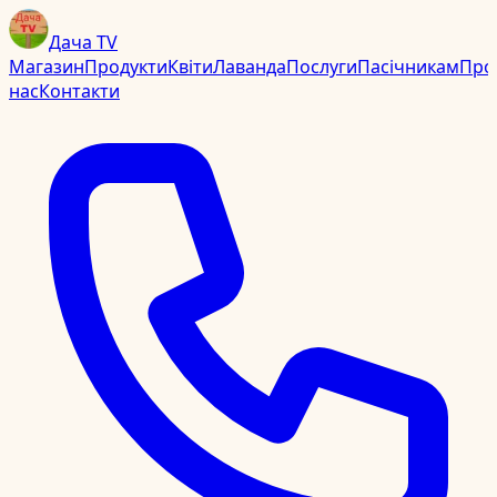
Дача TV
Магазин
Продукти
Квіти
Лаванда
Послуги
Пасічникам
Про
нас
Контакти