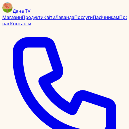
Дача TV
Магазин
Продукти
Квіти
Лаванда
Послуги
Пасічникам
Про
нас
Контакти