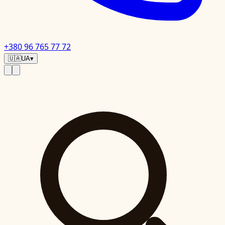
+380 96 765 77 72
🇺🇦
UA
▾