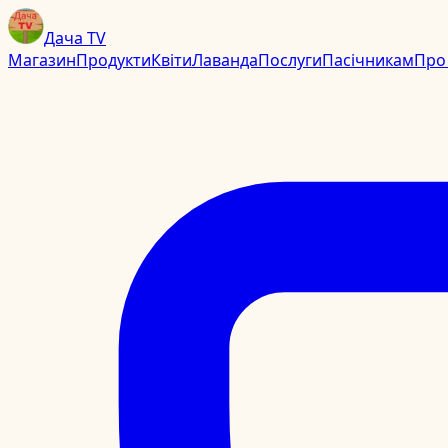
Дача TV
Магазин
Продукти
Квіти
Лаванда
Послуги
Пасічникам
Про