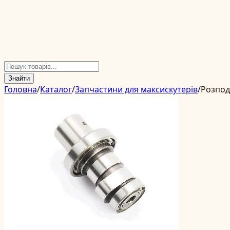
Знайти
Головна
/
Каталог
/
Запчастини для максискутерів
/
Розпод