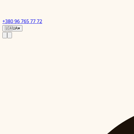
+380 96 765 77 72
🇺🇦
UA
▾