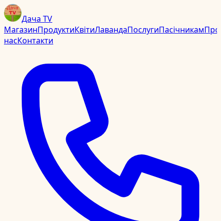
Дача TV
Магазин
Продукти
Квіти
Лаванда
Послуги
Пасічникам
Про
нас
Контакти