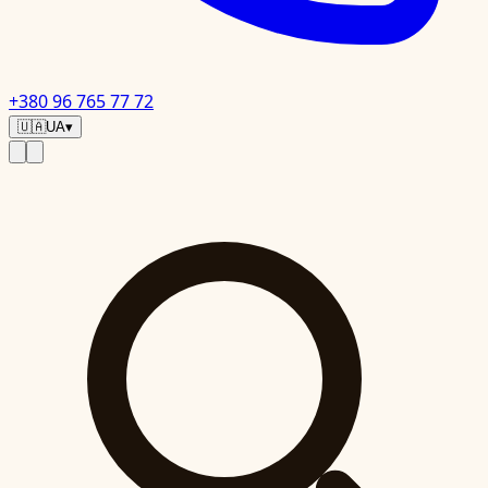
+380 96 765 77 72
🇺🇦
UA
▾