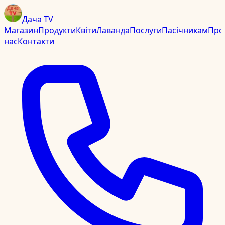
Дача TV
Магазин
Продукти
Квіти
Лаванда
Послуги
Пасічникам
Про
нас
Контакти