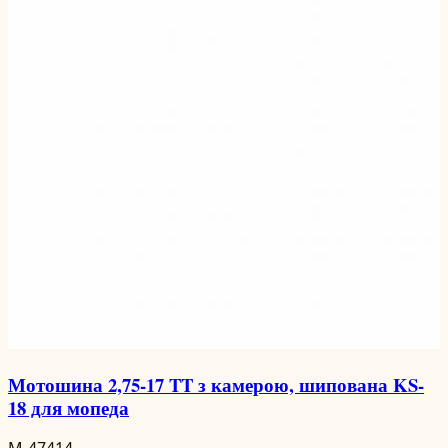
Мотошина 2,75-17 TT з камерою, шипована KS-
18 для мопеда