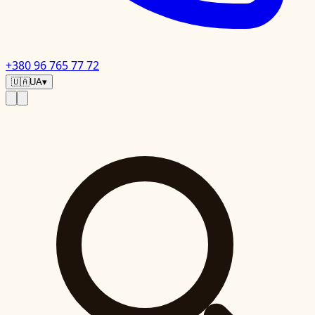
+380 96 765 77 72
🇺🇦
UA
▾