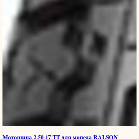
Мотошина 2,50-17 TT для мопеда RALSON