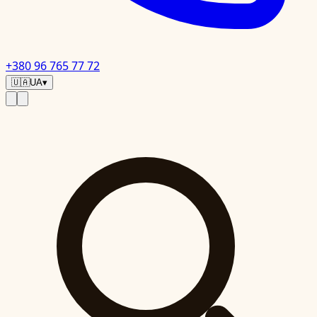
+380 96 765 77 72
🇺🇦
UA
▾