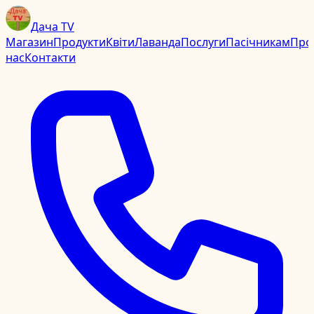
Дача TV
Магазин
Продукти
Квіти
Лаванда
Послуги
Пасічникам
Про
нас
Контакти