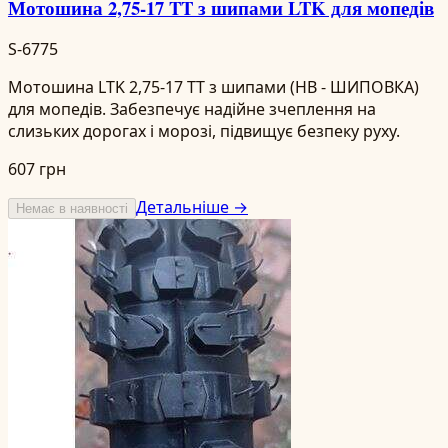
Мотошина 2,75-17 TT з шипами LTK для мопедів
S-6775
Мотошина LTK 2,75-17 TT з шипами (НВ - ШИПОВКА)
для мопедів. Забезпечує надійне зчеплення на
слизьких дорогах і морозі, підвищує безпеку руху.
607 грн
Детальніше →
Немає в наявності