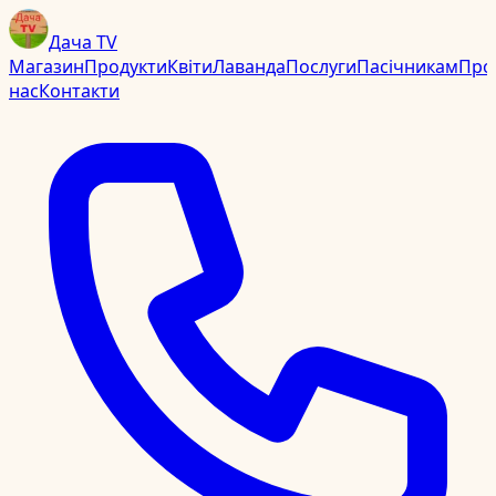
Дача TV
Магазин
Продукти
Квіти
Лаванда
Послуги
Пасічникам
Про
нас
Контакти