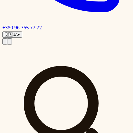
+380 96 765 77 72
🇺🇦
UA
▾