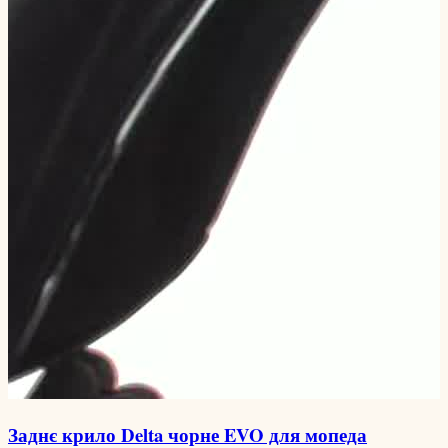
Заднє крило Delta чорне EVO для мопеда