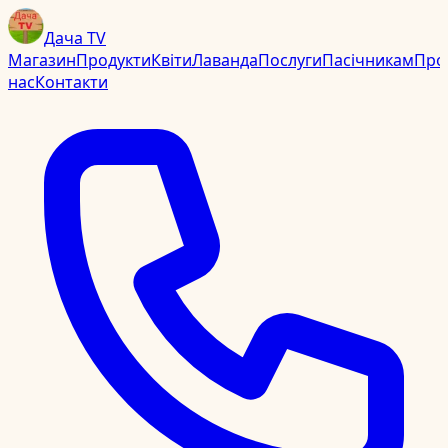
Дача TV
Магазин
Продукти
Квіти
Лаванда
Послуги
Пасічникам
Про
нас
Контакти