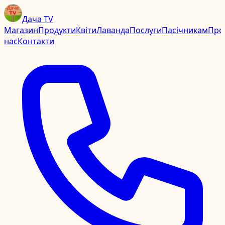
Дача TV
Магазин
Продукти
Квіти
Лаванда
Послуги
Пасічникам
Про
нас
Контакти