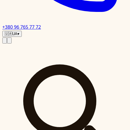
+380 96 765 77 72
🇺🇦
UA
▾