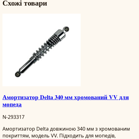
Схожі товари
Амортизатор Delta 340 мм хромований VV для
мопеда
N-293317
Амортизатор Delta довжиною 340 мм з хромованим
покриттям, модель VV. Підходить для мопедів,