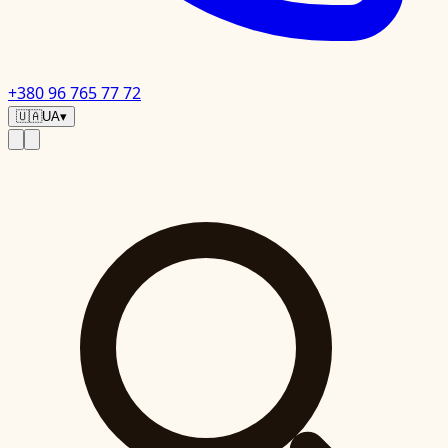
+380 96 765 77 72
🇺🇦
UA
▾