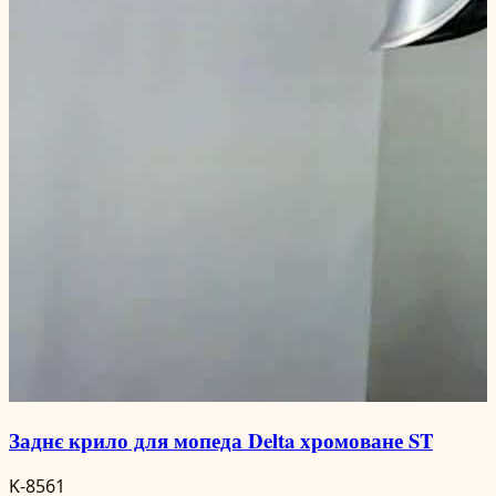
Заднє крило для мопеда Delta хромоване ST
K-8561