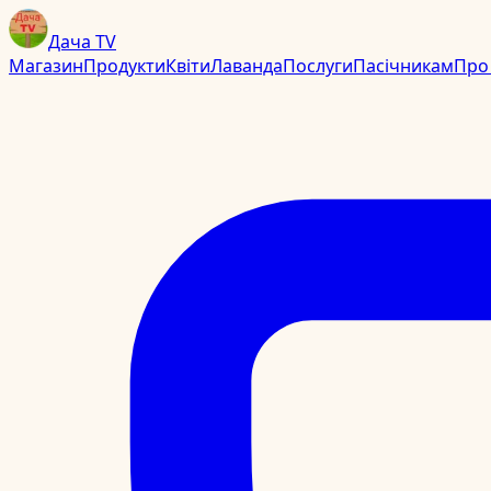
Дача TV
Магазин
Продукти
Квіти
Лаванда
Послуги
Пасічникам
Про