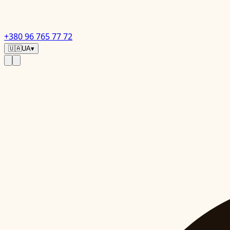
+380 96 765 77 72
🇺🇦
UA
▾