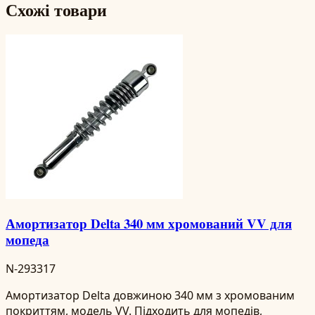
Схожі товари
Амортизатор Delta 340 мм хромований VV для
мопеда
N-293317
Амортизатор Delta довжиною 340 мм з хромованим
покриттям, модель VV. Підходить для мопедів,