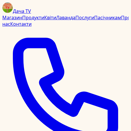
Дача TV
Магазин
Продукти
Квіти
Лаванда
Послуги
Пасічникам
Про
нас
Контакти