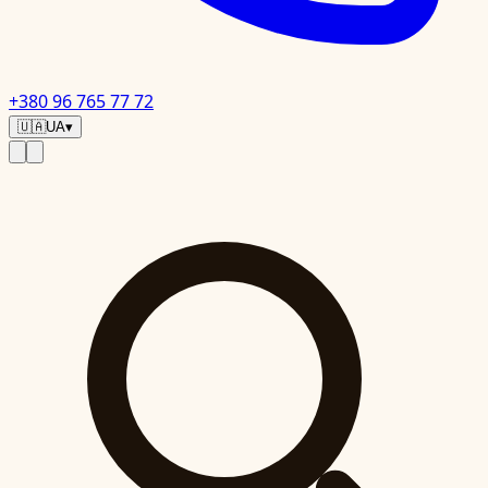
+380 96 765 77 72
🇺🇦
UA
▾