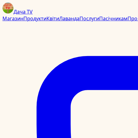
Дача TV
Магазин
Продукти
Квіти
Лаванда
Послуги
Пасічникам
Про