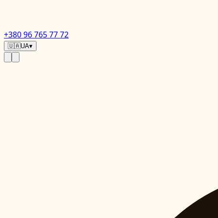
+380 96 765 77 72
🇺🇦
UA
▾