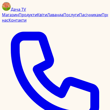
Дача TV
Магазин
Продукти
Квіти
Лаванда
Послуги
Пасічникам
Про
нас
Контакти