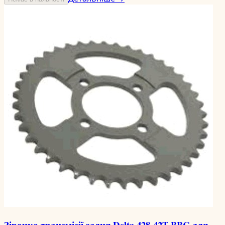
Зірочка трансмісії задня Delta 428-42T BBC для