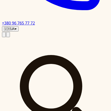
+380 96 765 77 72
🇺🇦
UA
▾