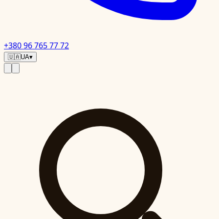
+380 96 765 77 72
🇺🇦
UA
▾