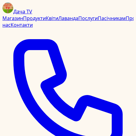
Дача TV
Магазин
Продукти
Квіти
Лаванда
Послуги
Пасічникам
Про
нас
Контакти