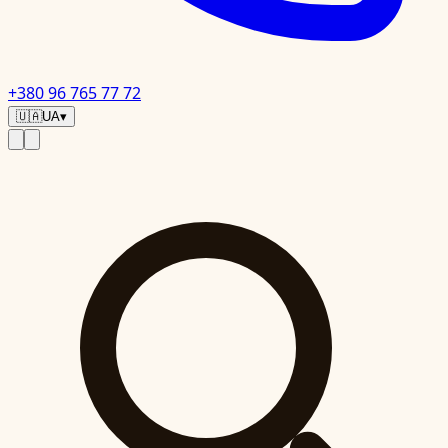
+380 96 765 77 72
🇺🇦
UA
▾