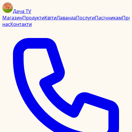
Дача TV
Магазин
Продукти
Квіти
Лаванда
Послуги
Пасічникам
Про
нас
Контакти