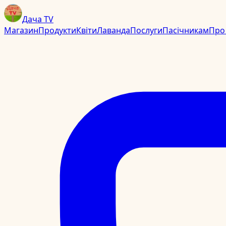
Дача TV
Магазин
Продукти
Квіти
Лаванда
Послуги
Пасічникам
Про