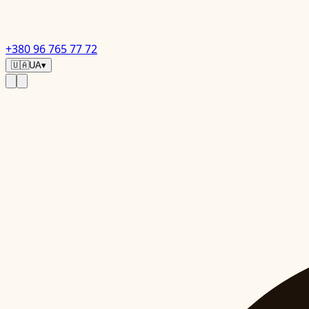
+380 96 765 77 72
🇺🇦
UA
▾