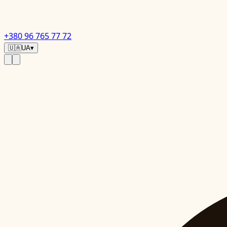
+380 96 765 77 72
🇺🇦
UA
▾