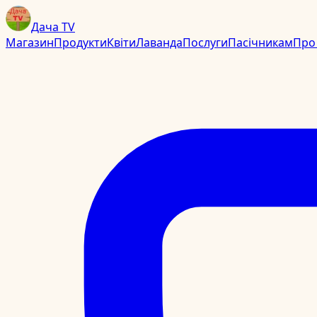
Дача TV
Магазин
Продукти
Квіти
Лаванда
Послуги
Пасічникам
Про