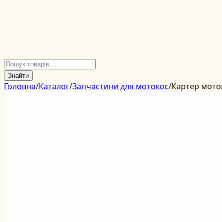
Знайти
Головна
/
Каталог
/
Запчастини для мотокос
/
Картер моток