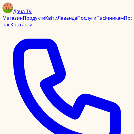
Дача TV
Магазин
Продукти
Квіти
Лаванда
Послуги
Пасічникам
Про
нас
Контакти