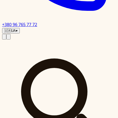
+380 96 765 77 72
🇺🇦
UA
▾