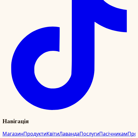
Навігація
Магазин
Продукти
Квіти
Лаванда
Послуги
Пасічникам
Про